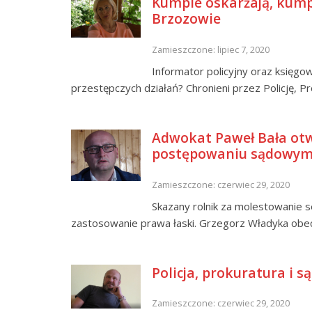
Kumple oskarżają, kump
Brzozowie
Zamieszczone: lipiec 7, 2020
Informator policyjny oraz księ
przestępczych działań? Chronieni przez Policję, Pr
Adwokat Paweł Bała otw
postępowaniu sądowy
Zamieszczone: czerwiec 29, 2020
Skazany rolnik za molestowanie 
zastosowanie prawa łaski. Grzegorz Władyka obe
Policja, prokuratura i 
Zamieszczone: czerwiec 29, 2020