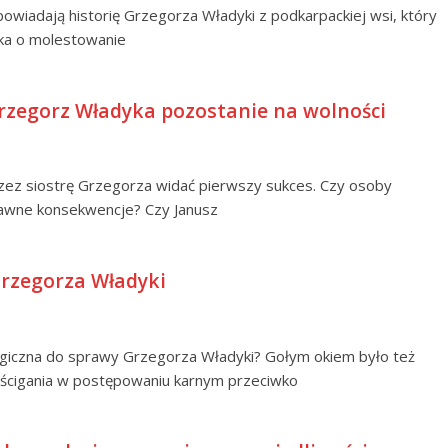
powiadają historię Grzegorza Władyki z podkarpackiej wsi, który
ka o molestowanie
rzegorz Władyka pozostanie na wolności
rzez siostrę Grzegorza widać pierwszy sukces. Czy osoby
rawne konsekwencje? Czy Janusz
 Grzegorza Władyki
iczna do sprawy Grzegorza Władyki? Gołym okiem było też
 ścigania w postępowaniu karnym przeciwko