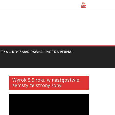
ETKA – KOSZMAR PAWŁA I PIOTRA PERNAL
Wyrok 5,5 roku w następstwie
zemsty ze strony żony
Odtwarzacz
video