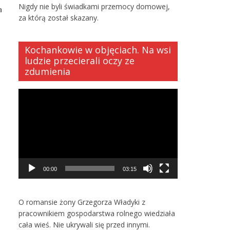
Nigdy nie byli świadkami przemocy domowej,
a
za którą został skazany.
Kochankowie w objęciach. Na wsi
ludzie przecierali oczy ze
zdumienia
Odtwarzacz
video
00:00
03:15
O romansie żony Grzegorza Władyki z
pracownikiem gospodarstwa rolnego wiedziała
cała wieś. Nie ukrywali się przed innymi.