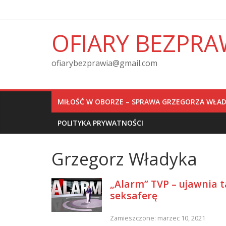
Skip
to
content
OFIARY BEZPRA
ofiarybezprawia@gmail.com
MIŁOŚĆ W OBORZE – SPRAWA GRZEGORZA WŁAD
POLITYKA PRYWATNOŚCI
Grzegorz Władyka
„Alarm” TVP – ujawnia 
seksaferę
Zamieszczone: marzec 10, 2021