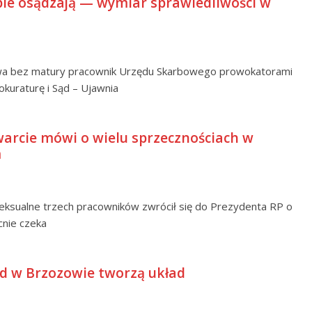
le osądzają — wymiar sprawiedliwości w
gowa bez matury pracownik Urzędu Skarbowego prowokatorami
okuraturę i Sąd – Ujawnia
arcie mówi o wielu sprzecznościach w
m
seksualne trzech pracowników zwrócił się do Prezydenta RP o
cnie czeka
sąd w Brzozowie tworzą układ