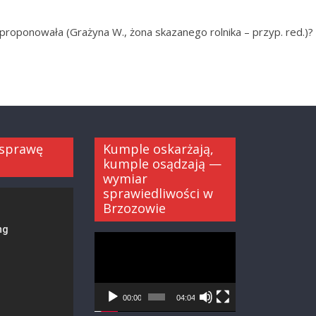
 proponowała (Grażyna W., żona skazanego rolnika – przyp. red.)?
 sprawę
Kumple oskarżają,
kumple osądzają —
wymiar
sprawiedliwości w
Brzozowie
Odtwarzacz
video
00:00
04:04