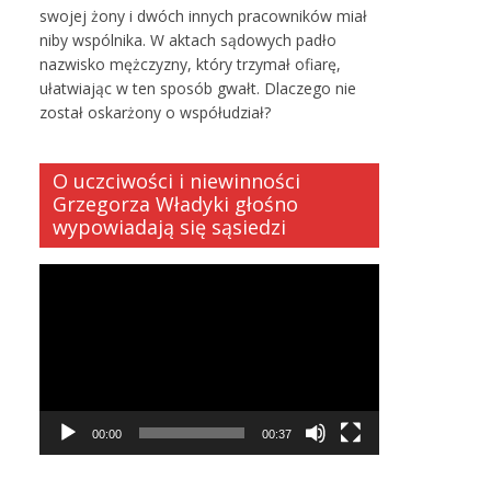
swojej żony i dwóch innych pracowników miał
niby wspólnika. W aktach sądowych padło
nazwisko mężczyzny, który trzymał ofiarę,
ułatwiając w ten sposób gwałt. Dlaczego nie
został oskarżony o współudział?
O uczciwości i niewinności
Grzegorza Władyki głośno
wypowiadają się sąsiedzi
Odtwarzacz
video
00:00
00:37