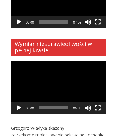
00:00
07:52
Wymiar niesprawiedliwości w
pełnej krasie
Odtwarzacz
video
00:00
05:35
Grzegorz Władyka skazany
za rzekome molestowanie seksualne kochanka